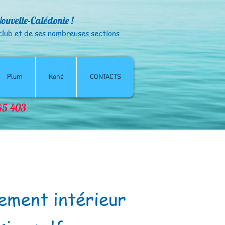
Nouvelle-Calédonie !
club et de ses nombreuses sections
Plum
Koné
CONTACTS
© CSANC - droits réservés
845 403
ement intérieur