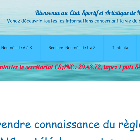
Bienvenue au Club Sportif et Artistique de 
Venez découvrir toutes les informations concernant la vie
du 
s Nouméa de A à K
Sections Nouméa de L à Z
Tontouta
ntacter le secrétariat CSANC : 29.43.72, tapez 1 puis 
rendre connaissance du règl