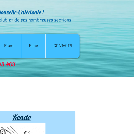
Nouvelle-Calédonie !
club et de ses nombreuses sections
Plum
Koné
CONTACTS
© CSANC - droits réservés
845 403
Kendo