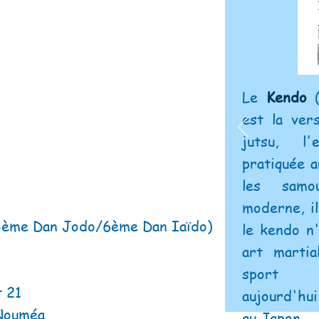
Le
Kendo
(
est la ve
jutsu
, l'
pratiquée 
les
samou
moderne, i
3ème Dan Jodo/6ème Dan Iaïdo)
le kendo n
art martia
sport
de 
t 21
aujourd'hu
 Nouméa
au Jap