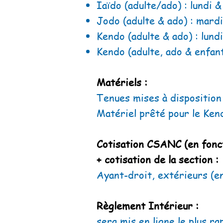
Iaïdo (adulte/ado) : lundi 
Jodo (adulte & ado) : mard
Kendo (adulte & ado) : lund
Kendo (adulte, ado & enfan
Matériels :
Tenues mises à disposition 
Matériel prêté pour le Kendo
Cotisation CSANC (en fonct
+ cotisation de la section :
Ayant-droit, extérieurs (en
Règlement Intérieur :
sera mis en ligne le plus ra