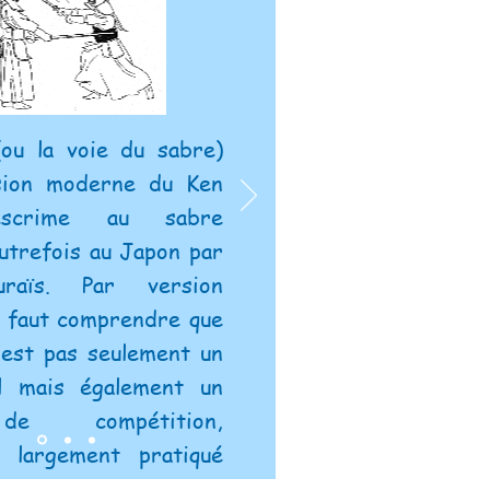
ou la voie du sabre)
rsion moderne du
Ken
escrime au sabre
autrefois au
Japon
par
raïs
. Par version
l faut comprendre que
'est pas seulement un
l
mais également un
compétition,
i largement pratiqué
on.