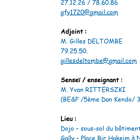
27.12.26 / 78.60.86
gfy1720@gmail.com
Adjoint :
M. Gilles DELTOMBE
79.25.50.
gillesdeltombe@gmail.com
Senseï / enseignant :
M. Yvan RITTERSZKI
(BE&F /5ème Dan Kendo/ 
Lieu :
Dojo – sous-sol du bâtimen
Gally – Place Bir Hakeim à