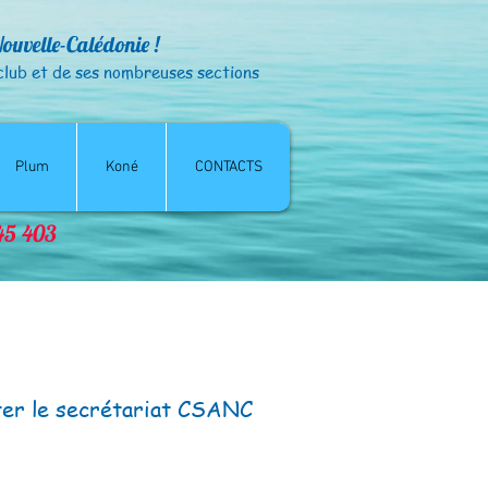
Nouvelle-Calédonie !
club et de ses nombreuses sections
Plum
Koné
CONTACTS
© CSANC - droits réservés
845 403
cter le secrétariat CSANC