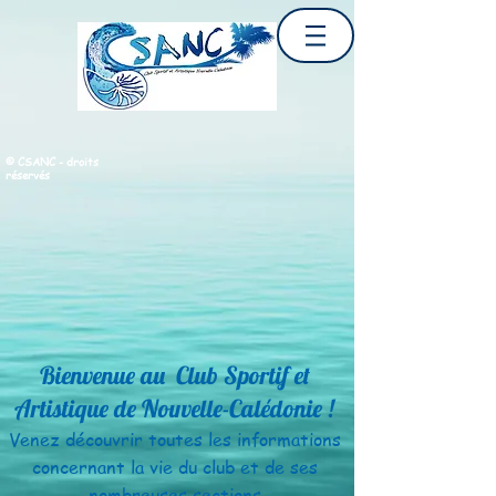
© CSANC - droits
réservés
Bienvenue au Club Sportif et
Artistique de Nouvelle-Calédonie !
Venez découvrir toutes les informations
concernant la vie
du club et de ses
nombreuses sections