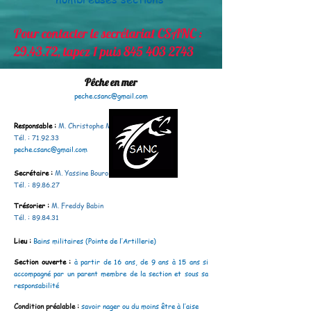
Pour contacter le secrétariat CSANC :
29.43.72, tapez 1 puis
845 403 2743
Pêche en mer
peche.csanc@gmail.com
Responsable :
M. Christophe Martin
Tél. : 71.92.33
peche.csanc@gmail.com
Secrétaire
:
M. Yassine Bouroi
Tél. : 89.86.27
Trésorier
:
M. Freddy Babin
Tél. : 89.84.31
Lieu :
Bains militaires (Pointe de l’Artillerie)
Section ouverte :
à partir de 16 ans, de 9 ans à 15 ans si
accompagné par un parent membre de la section et sous sa
responsabilité
Condition préalable :
savoir nager ou du moins être à l’aise