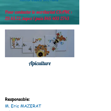
Pour contacter le secrétariat CSANC :
29.43.72, tapez 1 puis
845 403 2743
Apiculture
Responsable:
M. Eric MAZERAT