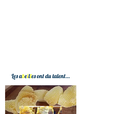
Les a
b
e
i
l
l
es ont du talent...