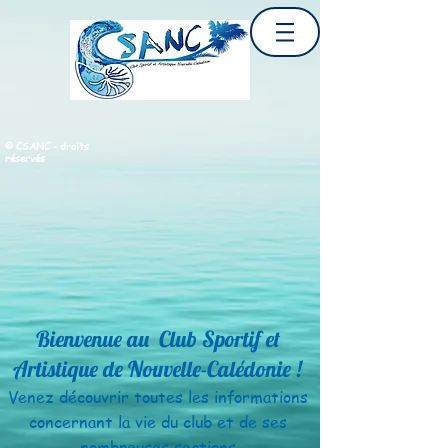
© CSANC - droits
réservés
Bienvenue au Club Sportif et
Artistique de Nouvelle-Calédonie !
Venez découvrir toutes les informations
concernant la vie
du club et de ses
nombreuses sections