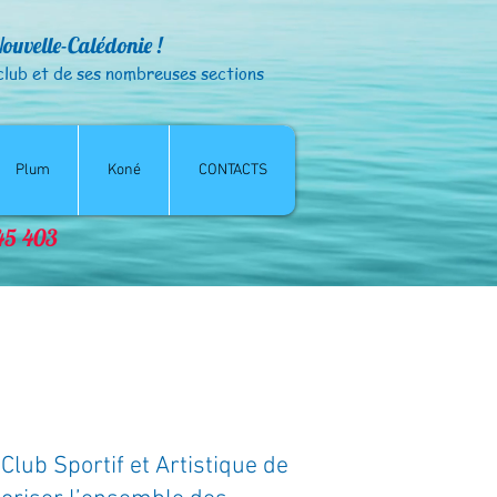
Nouvelle-Calédonie !
club et de ses nombreuses sections
Plum
Koné
CONTACTS
© CSANC - droits réservés
845 403
Club Sportif et Artistique de