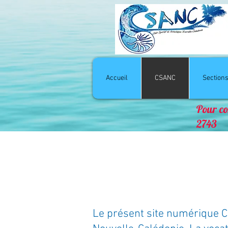
Accueil
CSANC
Section
Pour co
2743
Le présent site numérique CS