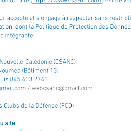
on du Site (
https://www.csa-nc.com/
) est de v
sateur accepte et s’engage à respecter sans restric
sation, dont la Politique de Protection des Donné
e intégrante.
e Nouvelle-Calédonie (CSANC)
Nouméa (Bâtiment 13)
 puis 845 403 2743
gmail.com
/
webcsanc@gmail.com
 Clubs de la Défense (FCD)
u site
: