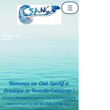
© CSANC - droits
réservés
Bienvenue au Club Sportif et
Artistique de Nouvelle-Calédonie !
Venez découvrir toutes les informations
concernant la vie
du club et de ses
nombreuses sections