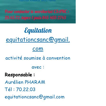
Pour contacter le secrétariat CSANC :
29.43.72, tapez 1 puis
845 403 2743
Equitation
equitationcsanc@gmail.
com
activité soumise à convention
avec :
Responsable :
Aurélien PHARAM
Tél : 70.22.03
equitationcsanc@gmail.com