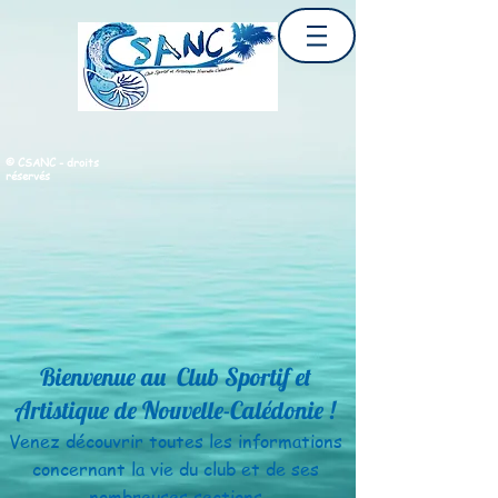
© CSANC - droits
réservés
Bienvenue au Club Sportif et
Artistique de Nouvelle-Calédonie !
Venez découvrir toutes les informations
concernant la vie
du club et de ses
nombreuses sections