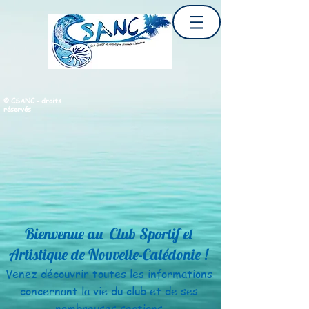
© CSANC - droits
réservés
Bienvenue au Club Sportif et
Artistique de Nouvelle-Calédonie !
Venez découvrir toutes les informations
concernant la vie
du club et de ses
nombreuses sections