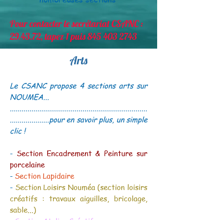
Pour contacter le secrétariat CSANC :
29.43.72, tapez 1 puis
845 403 2743
Arts
Le CSANC propose 4 sections arts sur
NOUMEA...
......................................................................
....................pour en savoir plus, un simple
clic !
-
Section Encadrement & Peinture sur
porcelaine
-
Section Lapidaire
-
Section Loisirs Nouméa
(section loisirs
créatifs : travaux aiguilles, bricolage,
sable...)